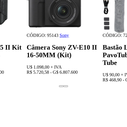
CÓDIGO: 95143
Sony
CÓDIGO: 72
 II Kit
Câmera Sony ZV-E10 II
Bastão 
3
16-50MM (Kit)
PavoTub
Tube
U$ 1.098,00
+ IVA
000
R$ 5.720,58 - G$ 6.807.600
U$ 90,00
+ 
R$ 468,90 - 