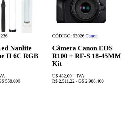
236
CÓDIGO: 93026
Canon
Led Nanlite
Câmera Canon EOS
e II 6C RGB
R100 + RF-S 18-45MM
Kit
IVA
U$ 482,00
+ IVA
G$ 558.000
R$ 2.511,22 - G$ 2.988.400