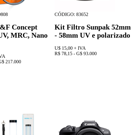
808
CÓDIGO: 83652
K&F Concept
Kit Filtro Sunpak 52mm
UV, MRC, Nano
- 58mm UV e polarizado
U$ 15,00
+ IVA
R$ 78,15 - G$ 93.000
IVA
G$ 217.000