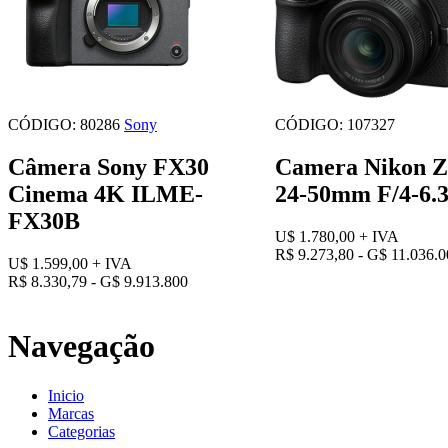
CÓDIGO: 80286
Sony
CÓDIGO: 107327
Câmera Sony FX30
Camera Nikon Z5
Cinema 4K ILME-
24-50mm F/4-6.
FX30B
U$ 1.780,00
+ IVA
R$ 9.273,80 - G$ 11.036.
U$ 1.599,00
+ IVA
R$ 8.330,79 - G$ 9.913.800
Navegação
Inicio
Marcas
Categorias