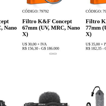
CÓDIGO: 79792
CÓDIGO: 79
cept
Filtro K&F Concept
Filtro 
, Nano
67mm (UV, MRC, Nano
77mm (
X)
X)
U$ 30,00
+ IVA
U$ 35,00
+ 
R$ 156,30 - G$ 186.000
R$ 182,35 - 