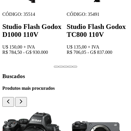
CÓDIGO: 34678
CÓDIGO: 34661
Studio Flash QL-
Studio Flash QL-
500 Quartz Light
1000 Quartz Light
110V
110V
U$ 60,00
+ IVA
U$ 65,00
+ IVA
R$ 313,80 - G$ 372.000
R$ 339,95 - G$ 403.000
Buscados
Produtos mais procurados