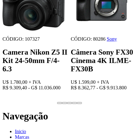
CÓDIGO: 107327
CÓDIGO: 80286
Sony
Camera Nikon Z5 II
Câmera Sony FX30
Kit 24-50mm F/4-
Cinema 4K ILME-
6.3
FX30B
U$ 1.780,00
+ IVA
U$ 1.599,00
+ IVA
R$ 9.309,40 - G$ 11.036.000
R$ 8.362,77 - G$ 9.913.800
Navegação
Inicio
Marcas