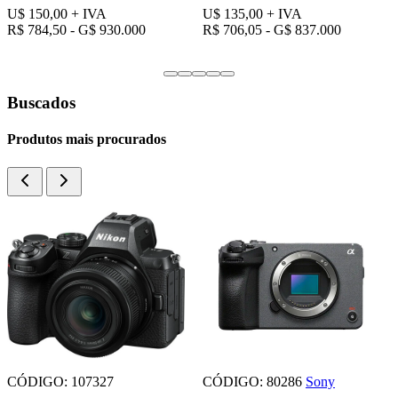
110V
110V
U$ 60,00
+ IVA
U$ 65,00
+ IVA
R$ 313,80 - G$ 372.000
R$ 339,95 - G$ 403.000
Buscados
Produtos mais procurados
CÓDIGO: 107327
CÓDIGO: 80286
Sony