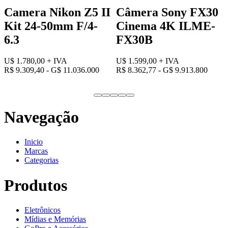
Camera Nikon Z5 II
Câmera Sony FX30
Kit 24-50mm F/4-
Cinema 4K ILME-
6.3
FX30B
U$ 1.780,00
+ IVA
U$ 1.599,00
+ IVA
R$ 9.309,40 - G$ 11.036.000
R$ 8.362,77 - G$ 9.913.800
Navegação
Inicio
Marcas
Categorias
Produtos
Eletrônicos
Mídias e Memórias