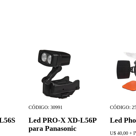
CÓDIGO: 30991
CÓDIGO: 25
L56S
Led PRO-X XD-L56P
Led Pho
para Panasonic
U$ 40,00
+ 