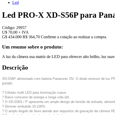
Led
Led PRO-X XD-S56P para Pana
Código:
29957
U$ 70,00
+ IVA
G$ 434.000
R$ 364,70
Confirme a cotação ao realizar a compra.
Um resumo sobre o produto:
A luz da câmera usa matriz de LED para oferecer alto brilho, luz suave 
Descrição
XD-S56P alimentado com bateria Panasonic DV.
O diodo emissor de luz PRO
portátil.
? Células multi LED para iluminação suave.
? Baixo consumo de energia e longa vida útil.
? O XD-S56S / P apresenta um amplo design de tensão de entrada, aliment
? Dimmer embutido 10-100%.
? O amplo ângulo de feixe atende aos requisitos de gravação da câmera H