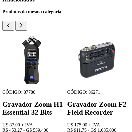
Produtos da mesma categoria
CÓDIGO: 4985
CÓDIGO: 67942
Gravador Zoom F6
Mixer de Áudio
Field Recorder
Zoom LiveTrak L8
U$ 595,00
+ IVA
U$ 420,00
+ IVA
R$ 3.099,95 - G$ 3.689.000
R$ 2.188,20 - G$ 2.604.000