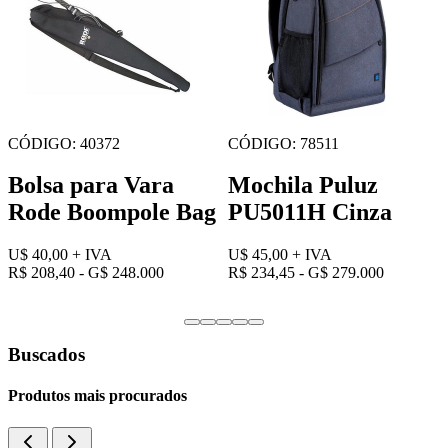
CÓDIGO: 81078
CÓDIGO: 88879
Maleta E-image
Maleta Benro Hiker
Oscar S20
200
U$ 130,00
+ IVA
U$ 80,00
+ IVA
R$ 677,30 - G$ 806.000
R$ 416,80 - G$ 496.000
Buscados
Produtos mais procurados