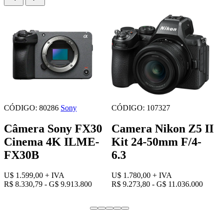
CÓDIGO: 80286
Sony
CÓDIGO: 107327
Câmera Sony FX30
Camera Nikon Z5 II
Cinema 4K ILME-
Kit 24-50mm F/4-
FX30B
6.3
U$ 1.599,00
+ IVA
U$ 1.780,00
+ IVA
R$ 8.330,79 - G$ 9.913.800
R$ 9.273,80 - G$ 11.036.000