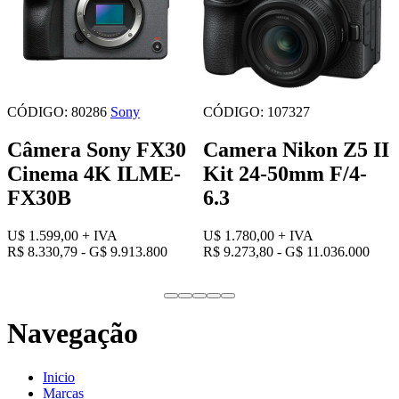
CÓDIGO: 80286
Sony
CÓDIGO: 107327
Câmera Sony FX30
Camera Nikon Z5 II
Cinema 4K ILME-
Kit 24-50mm F/4-
FX30B
6.3
U$ 1.599,00
+ IVA
U$ 1.780,00
+ IVA
R$ 8.330,79 - G$ 9.913.800
R$ 9.273,80 - G$ 11.036.000
Navegação
Inicio
Marcas