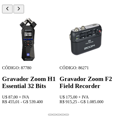
CÓDIGO: 4985
CÓDIGO: 67942
Gravador Zoom F6
Mixer de Áudio
Field Recorder
Zoom LiveTrak L8
U$ 595,00
+ IVA
U$ 420,00
+ IVA
R$ 3.111,85 - G$ 3.689.000
R$ 2.196,60 - G$ 2.604.000